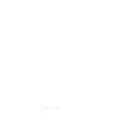
smart
Mercedes-
Benz
Online
Store
Services