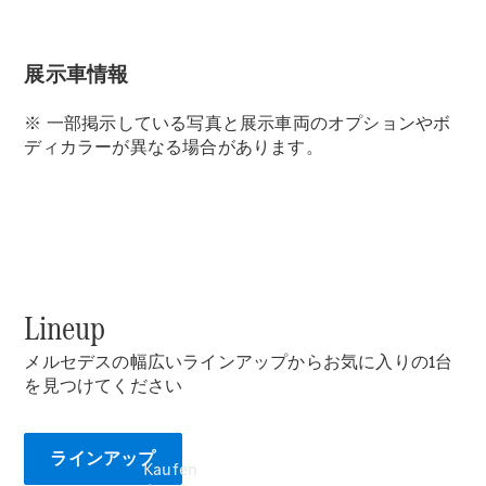
Ansprechpartner
finden
Beratung
vereinbaren
展示車情報
Servicetermin
buchen
※ 一部掲示している写真と展示車両のオプションやボ
Probefahrt
ディカラーが異なる場合があります。
vereinbaren
Konfigurator
Modellübersicht
Lineup
メルセデスの幅広いラインアップからお気に入りの1台
を見つけてください
ラインアップ
Kaufen