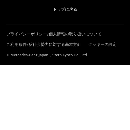
Finanzierung
Privatkunden
Finanzierung
Gewerbekunden
Kurzfristig
verfügbare
Angebote
Innovation
ist unsere
Tradition
V-Klasse
Marco Polo
Limousinen
Der
elektrische